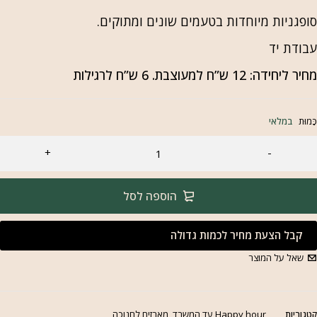
ופגניות מיוחדות בטעמים שונים ומתוקים.
בודת יד
חיר ליחידה: 12 ש”ח למעוצבת. 6 ש”ח לרגילות
ַּמוּת
במלאי
הוספה לסל
קבל הצעת מחיר לכמות גדולה
שאל על המוצר
טגוריות
Happy hour עד המשרד
,
מארזים לחנוכה
,