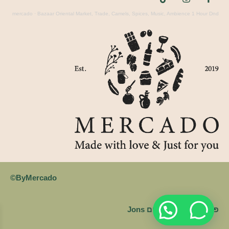
mercado
·
Bazaar Oriental Market, Trade, Camels, Spices, Music, Ambience 1 Hour Dnd
ByMercado©
פרסום ובניית אתרים Jons