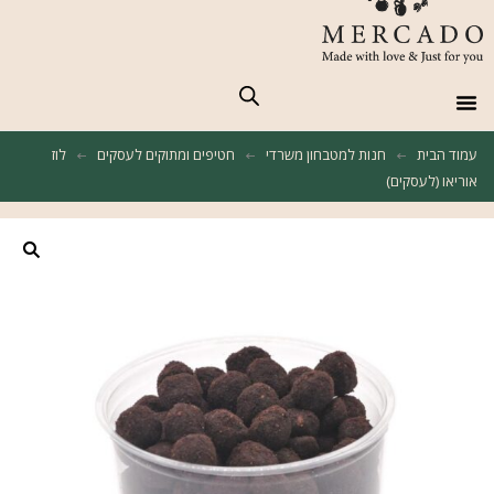
מארזים לחגים ומועדים
חברות וארגונים
חנות למטבחון המשרדי
מארזים טבעוניים
Happy Hour עד המשרד
עמוד הבית
חנות למטבחון משרדי
חטיפים ומתוקים לעסקים
לוז
אוריאו (לעסקים)