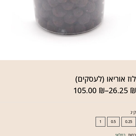
וז אוריאו (לעסקים)
105.00
₪
–
26.25
״ג
1
0.5
0.25
ַּמוּת
במלאי