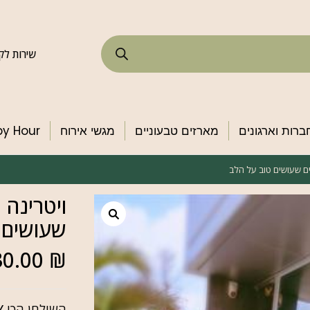
שירות לקוחות 234
ברות וארגונים
מארזים טבעוניים
מגשי אירוח
Happy Hour ע
חים שעושים טוב על הלב
ויטרינה 
שעושים 
30.00
₪
השולחן
הכי
Y