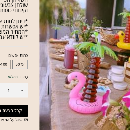
שולחן
צבעוני
וקינוחי
כוסות
*ניתן למתג 
*
יש
אפשרות
*המחיר המוצ
*יש לוודא עמ
כמות אנשים
עד 50
-100
כַּמוּת
במלאי
קבל הצעת מח
שאל על המוצר