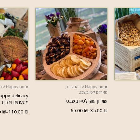
ת
בחר אפשרויות
בחר
Happy hour עד המשרד
,
Happy hour עד המשרד
מארזים לטו בשבט
שולחן שוק לט״ו בשבט
מטעמים וירקות
65.00
₪
–
35.00
₪
0
₪
–
110.00
₪