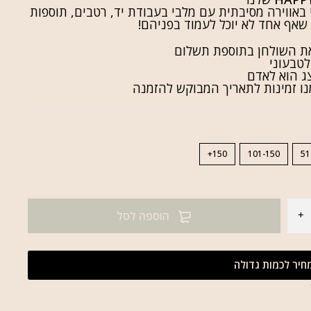
באווירה
מסיבתית
עם
מלבי
בעבודת
יד
,
רטבים, תוספות
שאף
אחד
לא
יוכל
לעמוד
בפניהם!
את השולחן בתוספת תשלום
לטבעוני
ג הוא לאדם
נו זמינות לתאריך המבוקש להזמנה
150+
101-150
51
הוספה לסל
יר לכמות גדולה